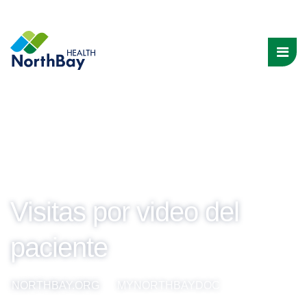
Visitas por video del
paciente
NORTHBAY.ORG
MYNORTHBAYDOC